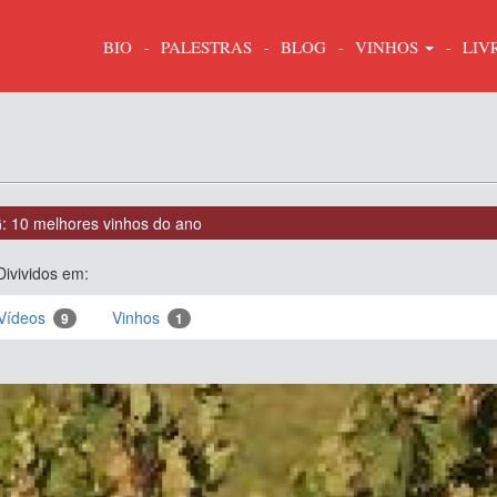
BIO
PALESTRAS
BLOG
VINHOS
LIV
: 10 melhores vinhos do ano
Divividos em:
Vídeos
Vinhos
9
1