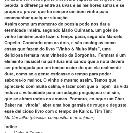
bebida, a diferença entre as uvas e as melhores safras e se
propõe a provar que há sempre um bom vinho para
acompanhar qualquer situação.
Assim como um momento de poesia pode nos dar a
eternidade inteira, segundo Mario Quintana, um gole de
vinho também pode fazer o tempo parar, segundo Marcelo
Copello. Concordo com os dois, e são analogias como
essas que fazem do livro “Vinho & Muito Mais”, uma
deliciosa fermata num vinhedo da Borgonha. Fermata é um
elemento musical na partitura indicando que a nota deverá
ser prolongada por um tempo maior do que ela realmente
dura, como se a gente esticasse o tempo para poder
saborea-lo melhor. O vinho é mesmo assim. Temos que
aprecia-lo com muita calma, e fazer com que o “bpm” da vida
reduza a velocidade para um adagio preguiçoso e aí sim,
que se abram todos os aromas. Portanto, coloque um Chet
Baker na “vitrola”, abra uma boa garrafa de rouge e deguste
esse delicioso livro com o tempo de Kairos. Tim Tim!
Mú Carvalho (pianista, compositor e arranjador)
Índice
1. Vinho & Tempo