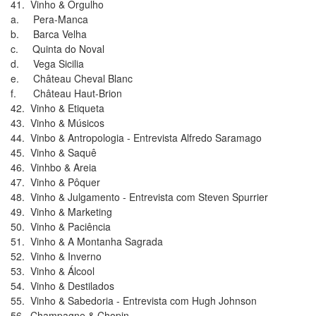
41. Vinho & Orgulho
a. Pera-Manca
b. Barca Velha
c. Quinta do Noval
d. Vega Sicilia
e. Château Cheval Blanc
f. Château Haut-Brion
42. Vinho & Etiqueta
43. Vinho & Músicos
44. Vinbo & Antropologia - Entrevista Alfredo Saramago
45. Vinho & Saquê
46. Vinhbo & Areia
47. Vinho & Pôquer
48. Vinho & Julgamento - Entrevista com Steven Spurrier
49. Vinho & Marketing
50. Vinho & Paciência
51. Vinho & A Montanha Sagrada
52. Vinho & Inverno
53. Vinho & Álcool
54. Vinho & Destilados
55. Vinho & Sabedoria - Entrevista com Hugh Johnson
56. Champagne & Chopin