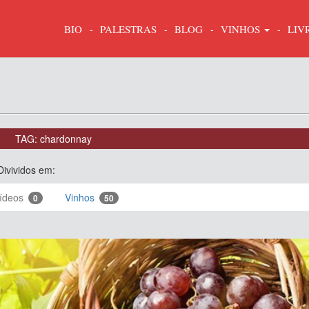
BIO
PALESTRAS
BLOG
VINHOS
LIV
TAG: chardonnay
Divividos em:
ídeos
Vinhos
0
50