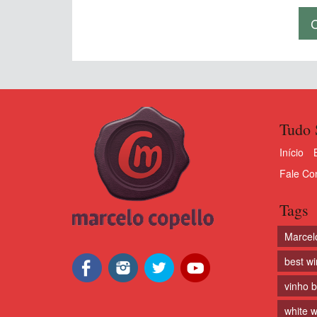
Tudo 
Início
Fale Co
Tags
Marcel
best w
vinho 
white w