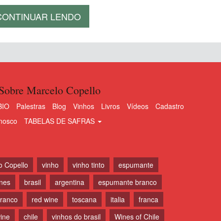
CONTINUAR LENDO
Sobre Marcelo Copello
BIO
Palestras
Blog
Vinhos
Livros
Vídeos
Cadastro
nosco
TABELAS DE SAFRAS
o Copello
vinho
vinho tinto
espumante
ines
brasil
argentina
espumante branco
branco
red wine
toscana
italia
franca
ine
chile
vinhos do brasil
Wines of Chile