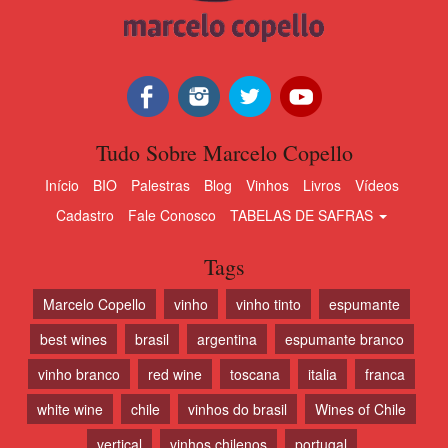
Tudo Sobre Marcelo Copello
Início
BIO
Palestras
Blog
Vinhos
Livros
Vídeos
Cadastro
Fale Conosco
TABELAS DE SAFRAS
Tags
Marcelo Copello
vinho
vinho tinto
espumante
best wines
brasil
argentina
espumante branco
vinho branco
red wine
toscana
italia
franca
white wine
chile
vinhos do brasil
Wines of Chile
vertical
vinhos chilenos
portugal