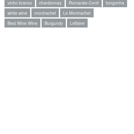
vinho branco
chardonnay
Romanée-Conti
borgonha
white wine
montrachet
Le Montrachet
Best Wine Wine
Burgundy
Leflaive