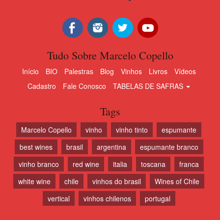
Tudo Sobre Marcelo Copello
Início
BIO
Palestras
Blog
Vinhos
Livros
Vídeos
Cadastro
Fale Conosco
TABELAS DE SAFRAS
Tags
Marcelo Copello
vinho
vinho tinto
espumante
best wines
brasil
argentina
espumante branco
vinho branco
red wine
italia
toscana
franca
white wine
chile
vinhos do brasil
Wines of Chile
vertical
vinhos chilenos
portugal