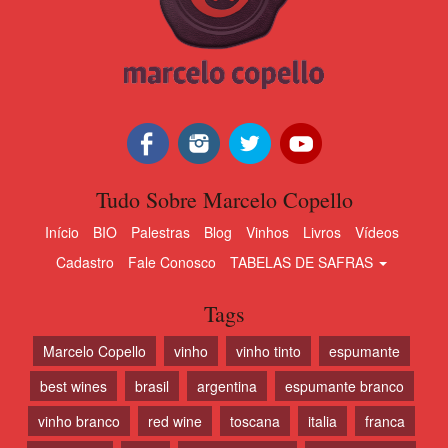
Tudo Sobre Marcelo Copello
Início
BIO
Palestras
Blog
Vinhos
Livros
Vídeos
Cadastro
Fale Conosco
TABELAS DE SAFRAS
Tags
Marcelo Copello
vinho
vinho tinto
espumante
best wines
brasil
argentina
espumante branco
vinho branco
red wine
toscana
italia
franca