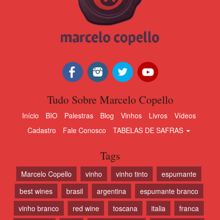
Tudo Sobre Marcelo Copello
Início
BIO
Palestras
Blog
Vinhos
Livros
Vídeos
Cadastro
Fale Conosco
TABELAS DE SAFRAS
Tags
Marcelo Copello
vinho
vinho tinto
espumante
best wines
brasil
argentina
espumante branco
vinho branco
red wine
toscana
italia
franca