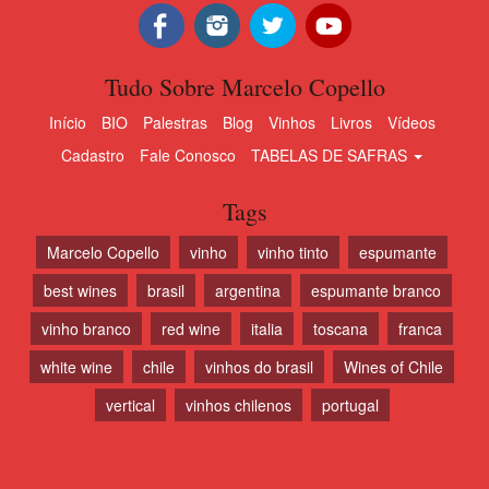
Tudo Sobre Marcelo Copello
Início
BIO
Palestras
Blog
Vinhos
Livros
Vídeos
Cadastro
Fale Conosco
TABELAS DE SAFRAS
Tags
Marcelo Copello
vinho
vinho tinto
espumante
best wines
brasil
argentina
espumante branco
vinho branco
red wine
italia
toscana
franca
white wine
chile
vinhos do brasil
Wines of Chile
vertical
vinhos chilenos
portugal