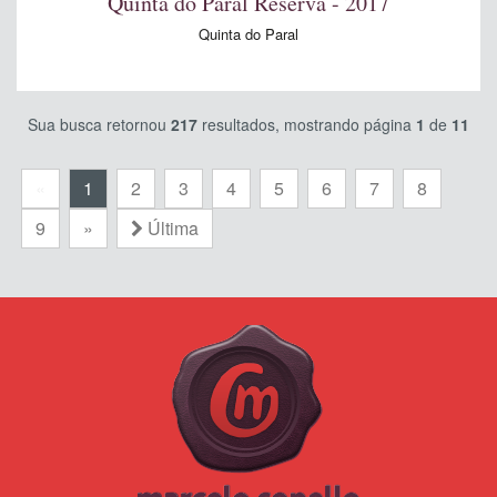
Quinta do Paral Reserva - 2017
Quinta do Paral
Sua busca retornou
217
resultados, mostrando página
1
de
11
«
1
2
3
4
5
6
7
8
9
»
Última