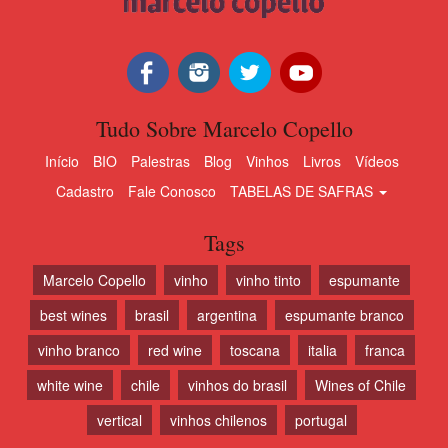
Tudo Sobre Marcelo Copello
Início
BIO
Palestras
Blog
Vinhos
Livros
Vídeos
Cadastro
Fale Conosco
TABELAS DE SAFRAS
Tags
Marcelo Copello
vinho
vinho tinto
espumante
best wines
brasil
argentina
espumante branco
vinho branco
red wine
toscana
italia
franca
white wine
chile
vinhos do brasil
Wines of Chile
vertical
vinhos chilenos
portugal