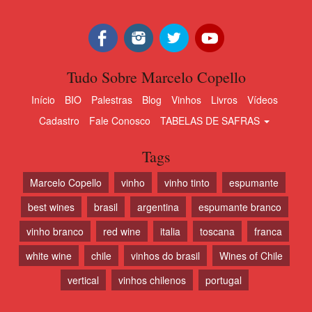
Tudo Sobre Marcelo Copello
Início
BIO
Palestras
Blog
Vinhos
Livros
Vídeos
Cadastro
Fale Conosco
TABELAS DE SAFRAS
Tags
Marcelo Copello
vinho
vinho tinto
espumante
best wines
brasil
argentina
espumante branco
vinho branco
red wine
italia
toscana
franca
white wine
chile
vinhos do brasil
Wines of Chile
vertical
vinhos chilenos
portugal