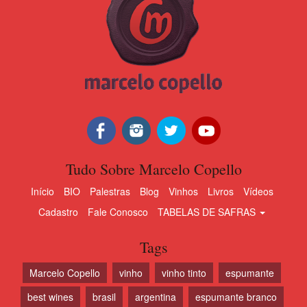
Tudo Sobre Marcelo Copello
Início
BIO
Palestras
Blog
Vinhos
Livros
Vídeos
Cadastro
Fale Conosco
TABELAS DE SAFRAS
Tags
Marcelo Copello
vinho
vinho tinto
espumante
best wines
brasil
argentina
espumante branco