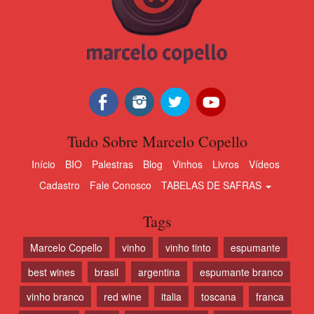
Tudo Sobre Marcelo Copello
Início
BIO
Palestras
Blog
Vinhos
Livros
Vídeos
Cadastro
Fale Conosco
TABELAS DE SAFRAS
Tags
Marcelo Copello
vinho
vinho tinto
espumante
best wines
brasil
argentina
espumante branco
vinho branco
red wine
italia
toscana
franca