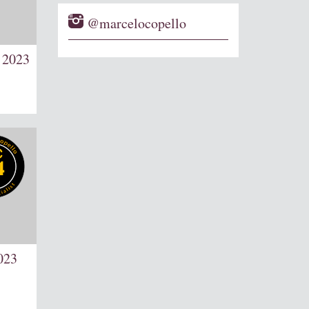
@marcelocopello
 2023
4
023