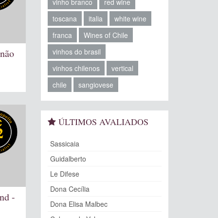
vinho branco
red wine
toscana
italia
white wine
franca
Wines of Chile
rnão
vinhos do brasil
vinhos chilenos
vertical
chile
sangiovese
ÚLTIMOS AVALIADOS
2
Sassicaia
Guidalberto
Le Difese
Dona Cecília
nd -
Dona Elisa Malbec