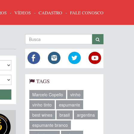
ROS
VÍDEOS
CADASTRO
FALE CONOSCO
TAGS
Marcelo Copello
vinho
vinho tinto
espumante
best wines
brasil
argentina
9
espumante branco