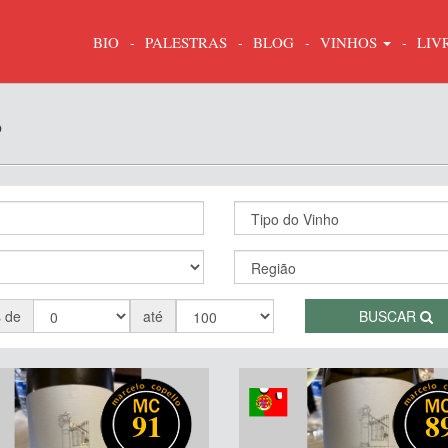
BIO
PALESTRAS
BLOG
VINHOS
LIV
o
s de
até
BUSCAR
91
8