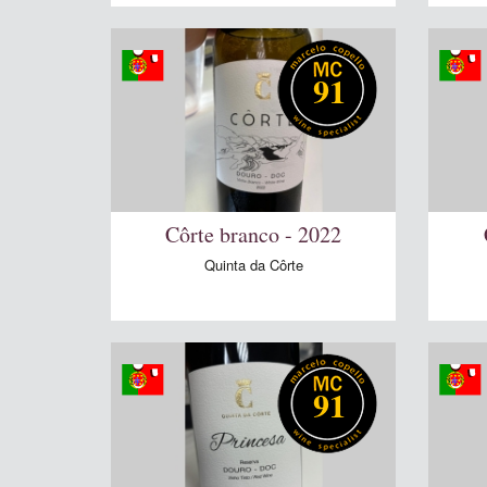
91
Côrte branco - 2022
Quinta da Côrte
91