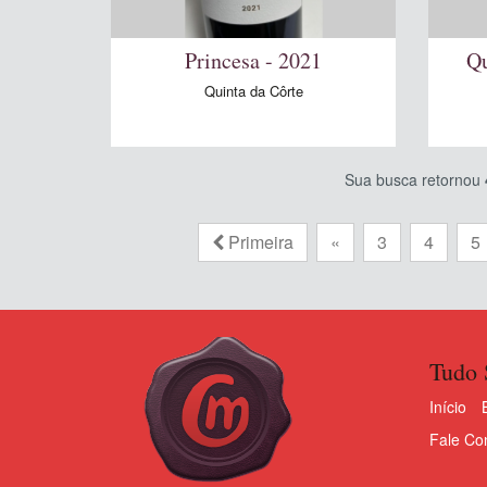
Princesa - 2021
Qu
Quinta da Côrte
Sua busca retornou
Primeira
«
3
4
5
Tudo 
Início
Fale Co