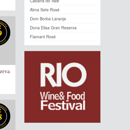
Cabana do Vale
Alma Sete Rosé
Dom Borba Laranja
Dona Elisa Gran Reserva
9
Flamant Rosé
erva
8