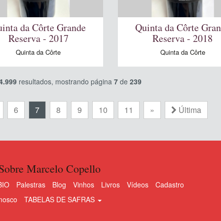
inta da Côrte Grande
Quinta da Côrte Gra
Reserva - 2017
Reserva - 2018
Quinta da Côrte
Quinta da Côrte
4.999
resultados, mostrando página
7
de
239
6
7
8
9
10
11
»
Última
Sobre Marcelo Copello
BIO
Palestras
Blog
Vinhos
Livros
Vídeos
Cadastro
nosco
TABELAS DE SAFRAS