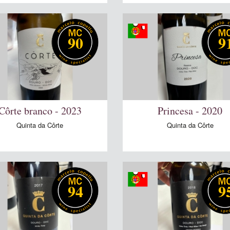
90
9
Côrte branco - 2023
Princesa - 2020
Quinta da Côrte
Quinta da Côrte
94
9