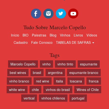
Tudo Sobre Marcelo Copello
Início
BIO
Palestras
Blog
Vinhos
Livros
Vídeos
Cadastro
Fale Conosco
TABELAS DE SAFRAS
Tags
Marcelo Copello
vinho
vinho tinto
espumante
best wines
brasil
argentina
espumante branco
vinho branco
red wine
italia
toscana
franca
white wine
chile
vinhos do brasil
Wines of Chile
vertical
vinhos chilenos
portugal