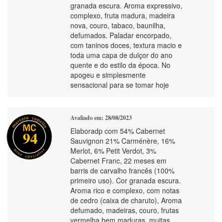
granada escura. Aroma expressivo,
complexo, fruta madura, madeira
nova, couro, tabaco, baunilha,
defumados. Paladar encorpado,
com taninos doces, textura macio e
toda uma capa de dulçor do ano
quente e do estilo da época. No
apogeu e simplesmente
sensacional para se tomar hoje
Avaliado em: 28/08/2023
Elaboradp com 54% Cabernet
94
Sauvignon 21% Carménère, 16%
Merlot, 6% Petit Verdot, 3%
Cabernet Franc, 22 meses em
barris de carvalho francês (100%
primeiro uso). Cor granada escura.
Aroma rico e complexo, com notas
de cedro (caixa de charuto), Aroma
defumado, madeiras, couro, frutas
vermelha bem maduras, muitas