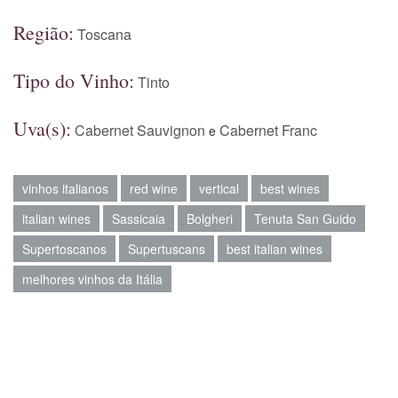
Região:
Toscana
Tipo do Vinho:
Tinto
Uva(s):
Cabernet Sauvignon
Cabernet Franc
e
vinhos italianos
red wine
vertical
best wines
italian wines
Sassicaia
Bolgheri
Tenuta San Guido
Supertoscanos
Supertuscans
best italian wines
melhores vinhos da Itália