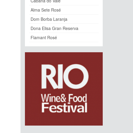
Cabana do Vale
Alma Sete Rosé
Dom Borba Laranja
Dona Elisa Gran Reserva
Flamant Rosé