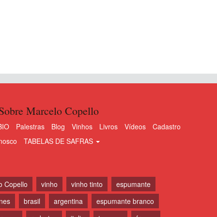
Sobre Marcelo Copello
BIO
Palestras
Blog
Vinhos
Livros
Vídeos
Cadastro
nosco
TABELAS DE SAFRAS
o Copello
vinho
vinho tinto
espumante
ines
brasil
argentina
espumante branco