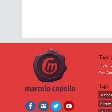
Tudo 
Início
Fale Co
Tags
Marcel
best w