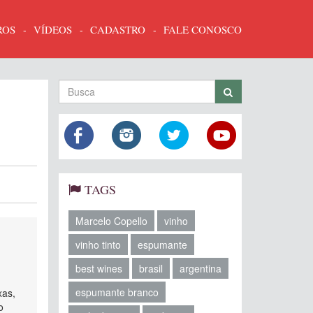
ROS
VÍDEOS
CADASTRO
FALE CONOSCO
TAGS
Marcelo Copello
vinho
vinho tinto
espumante
best wines
brasil
argentina
espumante branco
xas,
o