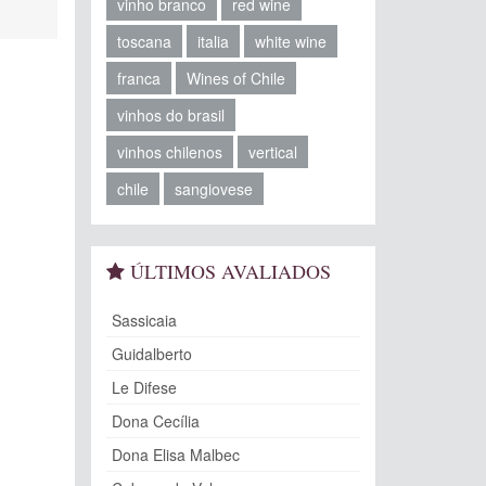
vinho branco
red wine
toscana
italia
white wine
franca
Wines of Chile
vinhos do brasil
vinhos chilenos
vertical
chile
sangiovese
ÚLTIMOS AVALIADOS
Sassicaia
Guidalberto
Le Difese
Dona Cecília
Dona Elisa Malbec