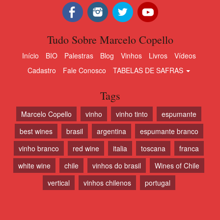
Tudo Sobre Marcelo Copello
Início
BIO
Palestras
Blog
Vinhos
Livros
Vídeos
Cadastro
Fale Conosco
TABELAS DE SAFRAS
Tags
Marcelo Copello
vinho
vinho tinto
espumante
best wines
brasil
argentina
espumante branco
vinho branco
red wine
italia
toscana
franca
white wine
chile
vinhos do brasil
Wines of Chile
vertical
vinhos chilenos
portugal