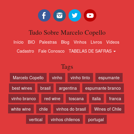
Tudo Sobre Marcelo Copello
Início
BIO
Palestras
Blog
Vinhos
Livros
Vídeos
Cadastro
Fale Conosco
TABELAS DE SAFRAS
Tags
Marcelo Copello
vinho
vinho tinto
espumante
best wines
brasil
argentina
espumante branco
vinho branco
red wine
toscana
italia
franca
white wine
chile
vinhos do brasil
Wines of Chile
vertical
vinhos chilenos
portugal