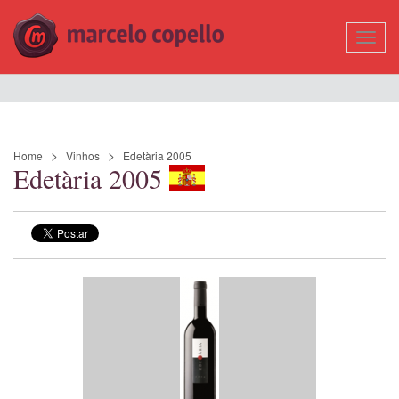
Mostr
Nave
Home
Vinhos
Edetària 2005
Edetària 2005