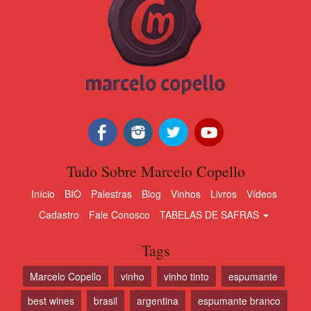
Tudo Sobre Marcelo Copello
Início
BIO
Palestras
Blog
Vinhos
Livros
Vídeos
Cadastro
Fale Conosco
TABELAS DE SAFRAS
Tags
Marcelo Copello
vinho
vinho tinto
espumante
best wines
brasil
argentina
espumante branco