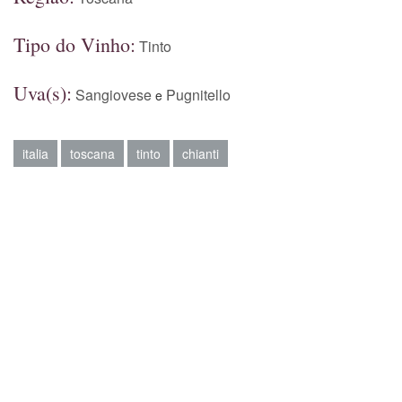
Tipo do Vinho:
Tinto
Uva(s):
Sangiovese
Pugnitello
e
italia
toscana
tinto
chianti