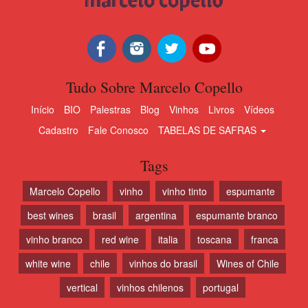
Tudo Sobre Marcelo Copello
Início
BIO
Palestras
Blog
Vinhos
Livros
Vídeos
Cadastro
Fale Conosco
TABELAS DE SAFRAS
Tags
Marcelo Copello
vinho
vinho tinto
espumante
best wines
brasil
argentina
espumante branco
vinho branco
red wine
italia
toscana
franca
white wine
chile
vinhos do brasil
Wines of Chile
vertical
vinhos chilenos
portugal