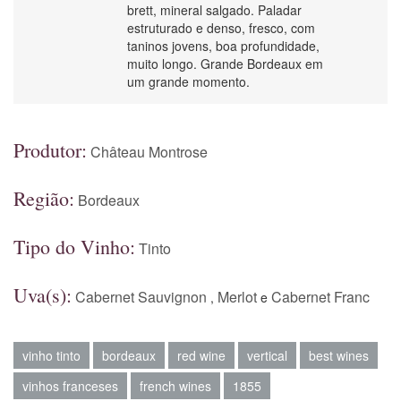
brett, mineral salgado. Paladar
estruturado e denso, fresco, com
taninos jovens, boa profundidade,
muito longo. Grande Bordeaux em
um grande momento.
Produtor:
Château Montrose
Região:
Bordeaux
Tipo do Vinho:
Tinto
Uva(s):
Cabernet Sauvignon
Merlot
Cabernet Franc
,
e
vinho tinto
bordeaux
red wine
vertical
best wines
vinhos franceses
french wines
1855