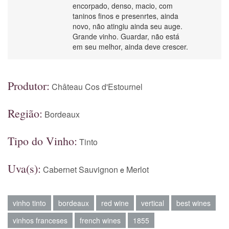
encorpado, denso, macio, com
taninos finos e presenrtes, ainda
novo, não atingiu ainda seu auge.
Grande vinho. Guardar, não está
em seu melhor, ainda deve crescer.
Produtor:
Château Cos d'Estournel
Região:
Bordeaux
Tipo do Vinho:
Tinto
Uva(s):
Cabernet Sauvignon
Merlot
e
vinho tinto
bordeaux
red wine
vertical
best wines
vinhos franceses
french wines
1855