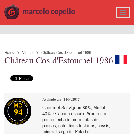
Mostr
Nave
Home
Vinhos
Château Cos d'Estournel 1986
Château Cos d'Estournel 1986
Avaliado em: 14/04/2017
Cabernet Sauvignon 60%, Merlot
94
40%. Granada escuro. Aroma um
pouco fechado, com notas de
passas, café, finos tostados, cassis,
mineral salgado. Paladar