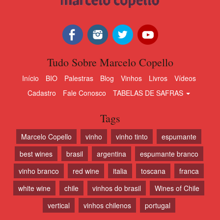
Tudo Sobre Marcelo Copello
Início
BIO
Palestras
Blog
Vinhos
Livros
Vídeos
Cadastro
Fale Conosco
TABELAS DE SAFRAS
Tags
Marcelo Copello
vinho
vinho tinto
espumante
best wines
brasil
argentina
espumante branco
vinho branco
red wine
italia
toscana
franca
white wine
chile
vinhos do brasil
Wines of Chile
vertical
vinhos chilenos
portugal