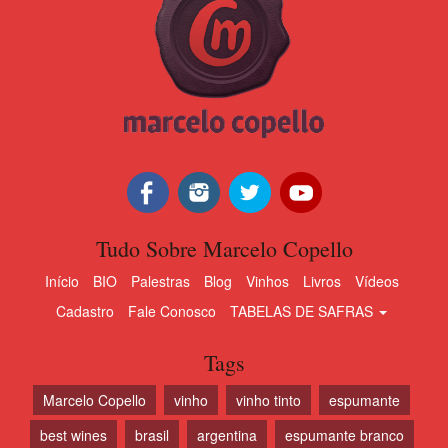
Tudo Sobre Marcelo Copello
Início
BIO
Palestras
Blog
Vinhos
Livros
Vídeos
Cadastro
Fale Conosco
TABELAS DE SAFRAS
Tags
Marcelo Copello
vinho
vinho tinto
espumante
best wines
brasil
argentina
espumante branco