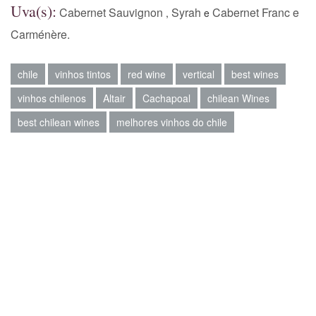
Uva(s):
Cabernet Sauvignon
Syrah
Cabernet Franc e
,
e
Carménère.
chile
vinhos tintos
red wine
vertical
best wines
vinhos chilenos
Altair
Cachapoal
chilean Wines
best chilean wines
melhores vinhos do chile