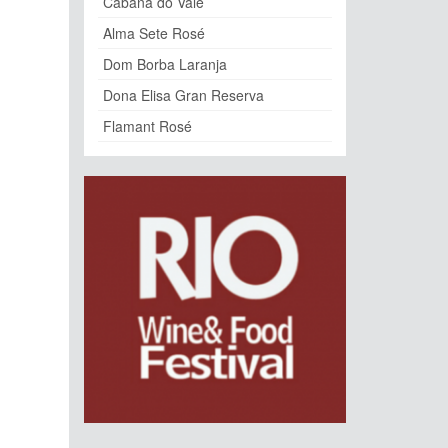
Cabana do Vale
Alma Sete Rosé
Dom Borba Laranja
Dona Elisa Gran Reserva
Flamant Rosé