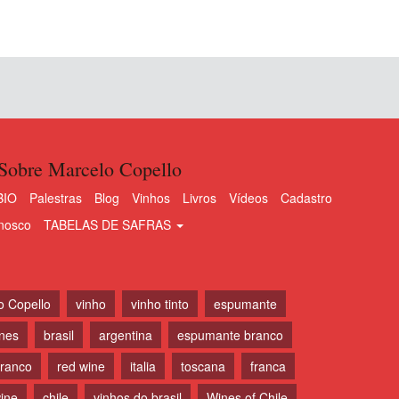
Sobre Marcelo Copello
BIO
Palestras
Blog
Vinhos
Livros
Vídeos
Cadastro
nosco
TABELAS DE SAFRAS
o Copello
vinho
vinho tinto
espumante
ines
brasil
argentina
espumante branco
branco
red wine
italia
toscana
franca
ine
chile
vinhos do brasil
Wines of Chile