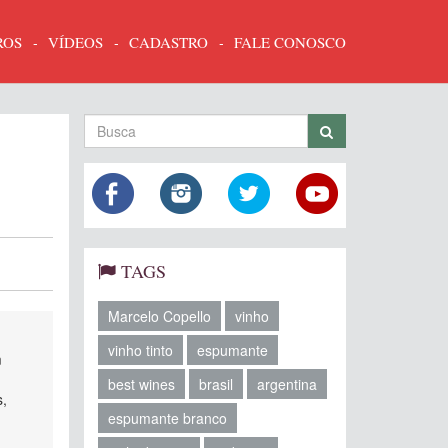
ROS
VÍDEOS
CADASTRO
FALE CONOSCO
TAGS
Marcelo Copello
vinho
vinho tinto
espumante
m
best wines
brasil
argentina
s,
espumante branco