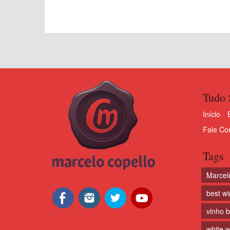
Tudo 
Início
Fale Co
Tags
Marcel
best w
vinho 
white w