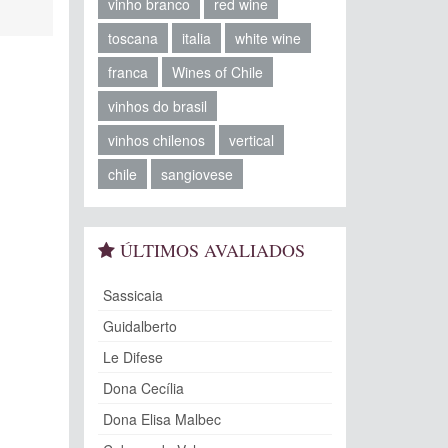
vinho branco
red wine
toscana
italia
white wine
franca
Wines of Chile
vinhos do brasil
vinhos chilenos
vertical
chile
sangiovese
ÚLTIMOS AVALIADOS
Sassicaia
Guidalberto
Le Difese
Dona Cecília
Dona Elisa Malbec