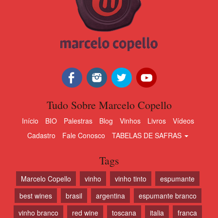
Tudo Sobre Marcelo Copello
Início
BIO
Palestras
Blog
Vinhos
Livros
Vídeos
Cadastro
Fale Conosco
TABELAS DE SAFRAS
Tags
Marcelo Copello
vinho
vinho tinto
espumante
best wines
brasil
argentina
espumante branco
vinho branco
red wine
toscana
italia
franca