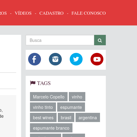
ROS
VÍDEOS
CADASTRO
FALE CONOSCO
TAGS
Marcelo Copello
vinho
vinho tinto
espumante
o,
de
best wines
brasil
argentina
espumante branco