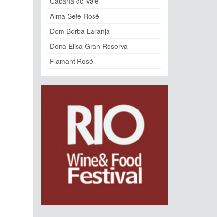
Cabana do Vale
Alma Sete Rosé
Dom Borba Laranja
Dona Elisa Gran Reserva
Flamant Rosé