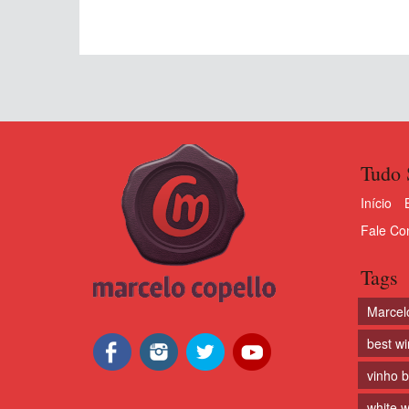
Tudo 
Início
Fale Co
Tags
Marcel
best w
vinho 
white w