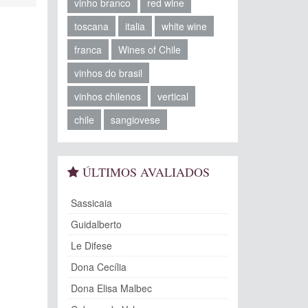
vinho branco
red wine
toscana
italia
white wine
franca
Wines of Chile
vinhos do brasil
vinhos chilenos
vertical
chile
sangiovese
ÚLTIMOS AVALIADOS
Sassicaia
Guidalberto
Le Difese
Dona Cecília
Dona Elisa Malbec