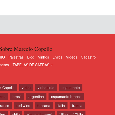
Sobre Marcelo Copello
BIO
Palestras
Blog
Vinhos
Livros
Vídeos
Cadastro
nosco
TABELAS DE SAFRAS
o Copello
vinho
vinho tinto
espumante
ines
brasil
argentina
espumante branco
branco
red wine
toscana
italia
franca
ine
chile
vinhos do brasil
Wines of Chile