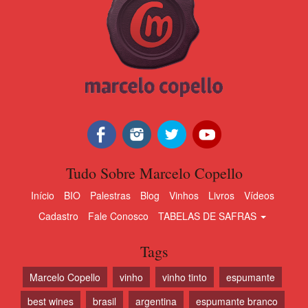
Tudo Sobre Marcelo Copello
Início
BIO
Palestras
Blog
Vinhos
Livros
Vídeos
Cadastro
Fale Conosco
TABELAS DE SAFRAS
Tags
Marcelo Copello
vinho
vinho tinto
espumante
best wines
brasil
argentina
espumante branco