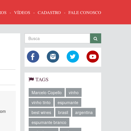
ROS
VÍDEOS
CADASTRO
FALE CONOSCO
TAGS
Marcelo Copello
vinho
vinho tinto
espumante
 com
best wines
brasil
argentina
espumante branco