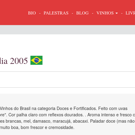
BIO
PALESTRAS
BLOG
VINHOS
LIV
rdia 2005
nhos do Brasil na categoria Doces e Fortificados. Feito com uvas
re". Cor palha claro com reflexos dourados. . Aroma intenso e fresco
ores brancas, mel, damasco, maracujá, abacaxi. Paladar doce (mas não
 muito boa, bom frescor e cremosidade.