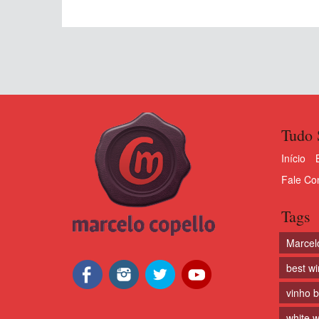
Tudo 
Início
Fale Co
Tags
Marcel
best w
vinho 
white w