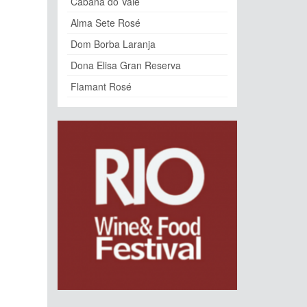
Cabana do Vale
Alma Sete Rosé
Dom Borba Laranja
Dona Elisa Gran Reserva
Flamant Rosé