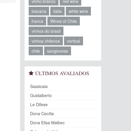
vinho branco
red wine
toscana
italia
white wine
franca
Wines of Chile
vinhos do brasil
vinhos chilenos
vertical
chile
sangiovese
ÚLTIMOS AVALIADOS
Sassicaia
Guidalberto
Le Difese
Dona Cecília
Dona Elisa Malbec