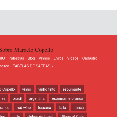
Sobre Marcelo Copello
BIO
Palestras
Blog
Vinhos
Livros
Vídeos
Cadastro
nosco
TABELAS DE SAFRAS
o Copello
vinho
vinho tinto
espumante
ines
brasil
argentina
espumante branco
branco
red wine
toscana
italia
franca
ine
chile
vinhos do brasil
Wines of Chile