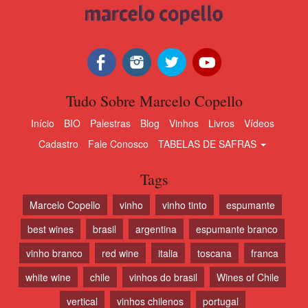
Tudo Sobre Marcelo Copello
Início
BIO
Palestras
Blog
Vinhos
Livros
Vídeos
Cadastro
Fale Conosco
TABELAS DE SAFRAS
Tags
Marcelo Copello
vinho
vinho tinto
espumante
best wines
brasil
argentina
espumante branco
vinho branco
red wine
italia
toscana
franca
white wine
chile
vinhos do brasil
Wines of Chile
vertical
vinhos chilenos
portugal