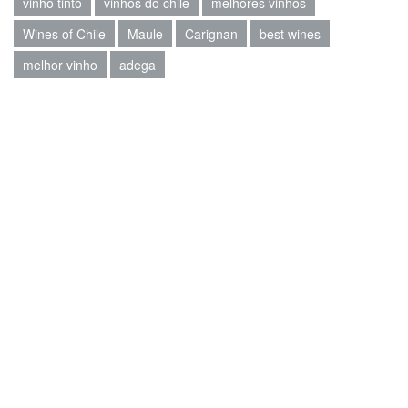
vinho tinto
vinhos do chile
melhores vinhos
Wines of Chile
Maule
Carignan
best wines
melhor vinho
adega