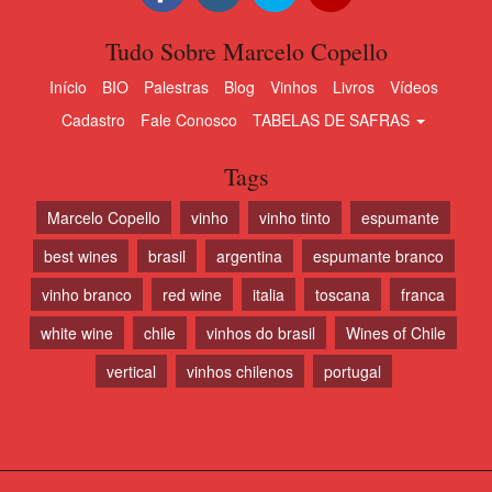
Tudo Sobre Marcelo Copello
Início
BIO
Palestras
Blog
Vinhos
Livros
Vídeos
Cadastro
Fale Conosco
TABELAS DE SAFRAS
Tags
Marcelo Copello
vinho
vinho tinto
espumante
best wines
brasil
argentina
espumante branco
vinho branco
red wine
italia
toscana
franca
white wine
chile
vinhos do brasil
Wines of Chile
vertical
vinhos chilenos
portugal