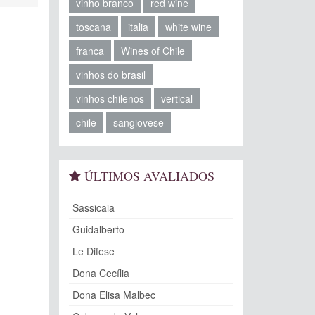
vinho branco
red wine
toscana
italia
white wine
franca
Wines of Chile
vinhos do brasil
vinhos chilenos
vertical
chile
sangiovese
ÚLTIMOS AVALIADOS
Sassicaia
Guidalberto
Le Difese
Dona Cecília
Dona Elisa Malbec