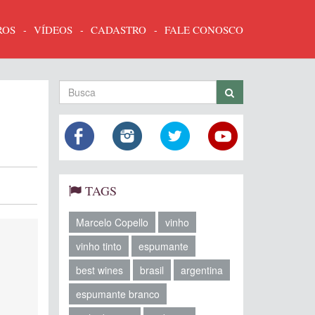
ROS
VÍDEOS
CADASTRO
FALE CONOSCO
TAGS
Marcelo Copello
vinho
vinho tinto
espumante
best wines
brasil
argentina
espumante branco