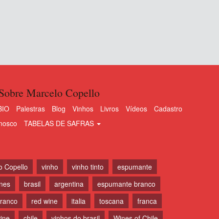
Sobre Marcelo Copello
BIO
Palestras
Blog
Vinhos
Livros
Vídeos
Cadastro
nosco
TABELAS DE SAFRAS
o Copello
vinho
vinho tinto
espumante
ines
brasil
argentina
espumante branco
branco
red wine
italia
toscana
franca
ine
chile
vinhos do brasil
Wines of Chile