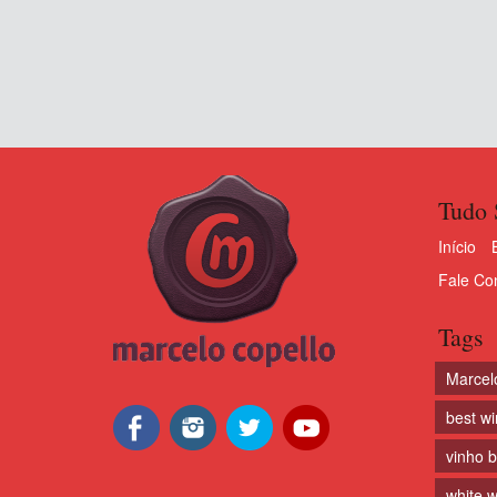
Tudo 
Início
Fale Co
Tags
Marcel
best w
vinho 
white w