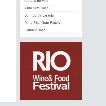
Cabana do Vale
Alma Sete Rosé
Dom Borba Laranja
Dona Elisa Gran Reserva
Flamant Rosé