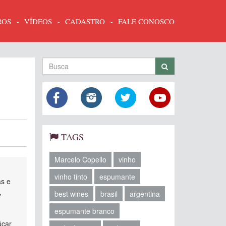
ROS
VÍDEOS
CADASTRO
FALE CONOSCO
TAGS
Marcelo Copello
vinho
vinho tinto
espumante
as e
,
best wines
brasil
argentina
espumante branco
úcar