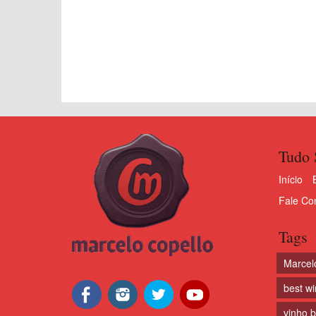
Tudo 
Início
Fale Co
Tags
Marcel
best w
vinho 