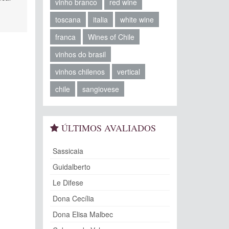
vinho branco
red wine
toscana
italia
white wine
franca
Wines of Chile
vinhos do brasil
vinhos chilenos
vertical
chile
sangiovese
ÚLTIMOS AVALIADOS
Sassicaia
Guidalberto
Le Difese
Dona Cecília
Dona Elisa Malbec