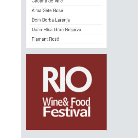
Cabana do Vale
Alma Sete Rosé
Dom Borba Laranja
Dona Elisa Gran Reserva
Flamant Rosé