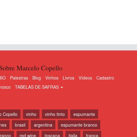
Sobre Marcelo Copello
BIO
Palestras
Blog
Vinhos
Livros
Vídeos
Cadastro
nosco
TABELAS DE SAFRAS
o Copello
vinho
vinho tinto
espumante
ines
brasil
argentina
espumante branco
branco
red wine
toscana
italia
franca