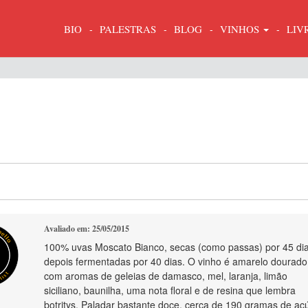
BIO
PALESTRAS
BLOG
VINHOS
LIV
Avaliado em: 25/05/2015
100% uvas Moscato Bianco, secas (como passas) por 45 di
depois fermentadas por 40 dias. O vinho é amarelo dourado
com aromas de geleias de damasco, mel, laranja, limão
siciliano, baunilha, uma nota floral e de resina que lembra
botritys. Paladar bastante doce, cerca de 190 gramas de aç