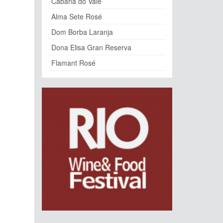
Cabana do Vale
Alma Sete Rosé
Dom Borba Laranja
Dona Elisa Gran Reserva
Flamant Rosé