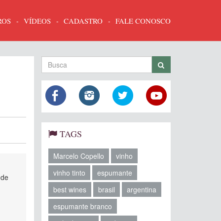
ROS
VÍDEOS
CADASTRO
FALE CONOSCO
TAGS
Marcelo Copello
vinho
vinho tinto
espumante
 de
best wines
brasil
argentina
espumante branco