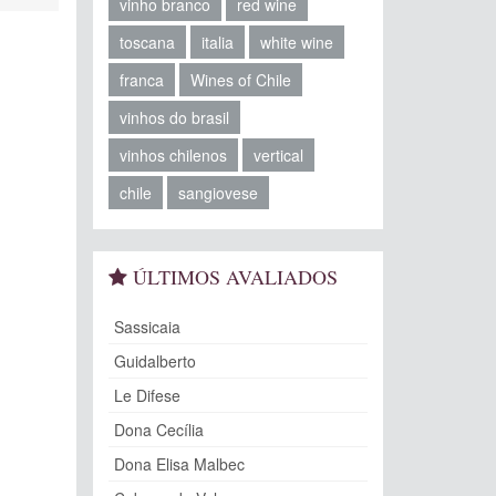
vinho branco
red wine
toscana
italia
white wine
franca
Wines of Chile
vinhos do brasil
vinhos chilenos
vertical
chile
sangiovese
ÚLTIMOS AVALIADOS
Sassicaia
Guidalberto
Le Difese
Dona Cecília
Dona Elisa Malbec