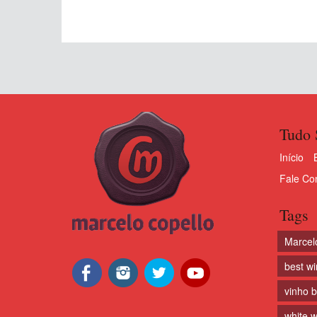
Tudo 
Início
Fale Co
Tags
Marcel
best w
vinho 
white w