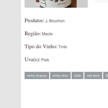
Produtor:
J. Bouchon
Região:
Maule
Tipo do Vinho:
Tinto
Uva(s):
País
vinho branco
vinho tinto
chile
red wine
W