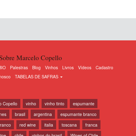
Sobre Marcelo Copello
BIO
Palestras
Blog
Vinhos
Livros
Vídeos
Cadastro
nosco
TABELAS DE SAFRAS
o Copello
vinho
vinho tinto
espumante
ines
brasil
argentina
espumante branco
branco
red wine
italia
toscana
franca
ine
chile
vinhos do brasil
Wines of Chile