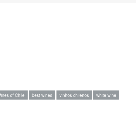
ines of Chile
best wines
vinhos chilenos
white wine