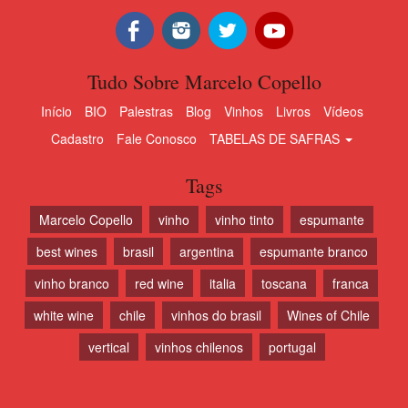
Tudo Sobre Marcelo Copello
Início
BIO
Palestras
Blog
Vinhos
Livros
Vídeos
Cadastro
Fale Conosco
TABELAS DE SAFRAS
Tags
Marcelo Copello
vinho
vinho tinto
espumante
best wines
brasil
argentina
espumante branco
vinho branco
red wine
italia
toscana
franca
white wine
chile
vinhos do brasil
Wines of Chile
vertical
vinhos chilenos
portugal