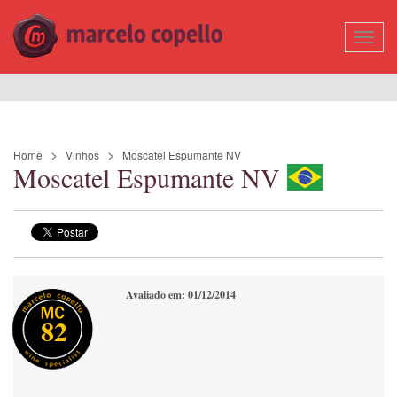
Mostr
Nave
Home
Vinhos
Moscatel Espumante NV
Moscatel Espumante NV
Avaliado em: 01/12/2014
82