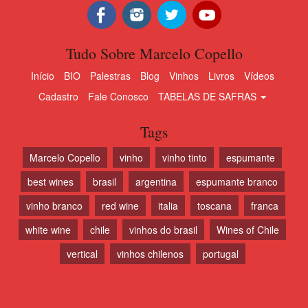
Tudo Sobre Marcelo Copello
Início
BIO
Palestras
Blog
Vinhos
Livros
Vídeos
Cadastro
Fale Conosco
TABELAS DE SAFRAS
Tags
Marcelo Copello
vinho
vinho tinto
espumante
best wines
brasil
argentina
espumante branco
vinho branco
red wine
italia
toscana
franca
white wine
chile
vinhos do brasil
Wines of Chile
vertical
vinhos chilenos
portugal