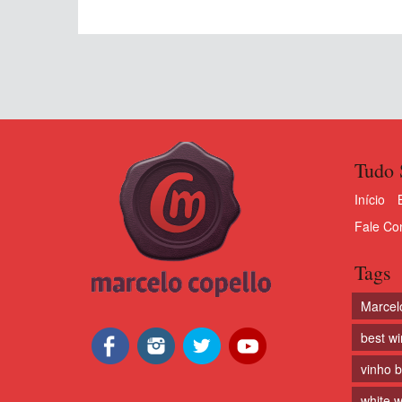
Tudo 
Início
Fale Co
Tags
Marcel
best w
vinho 
white w