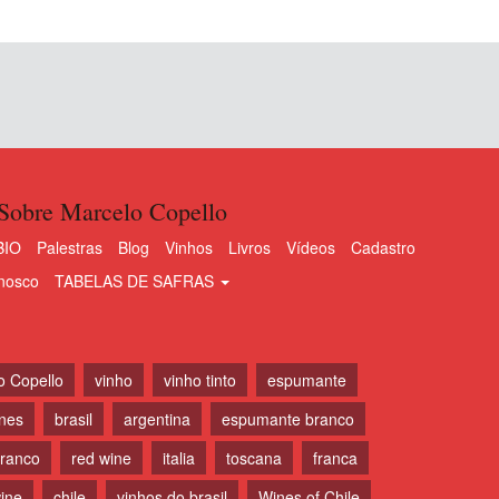
Sobre Marcelo Copello
BIO
Palestras
Blog
Vinhos
Livros
Vídeos
Cadastro
nosco
TABELAS DE SAFRAS
o Copello
vinho
vinho tinto
espumante
ines
brasil
argentina
espumante branco
branco
red wine
italia
toscana
franca
ine
chile
vinhos do brasil
Wines of Chile