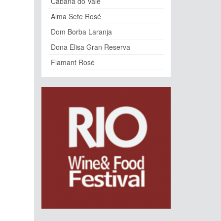
Cabana do Vale
Alma Sete Rosé
Dom Borba Laranja
Dona Elisa Gran Reserva
Flamant Rosé