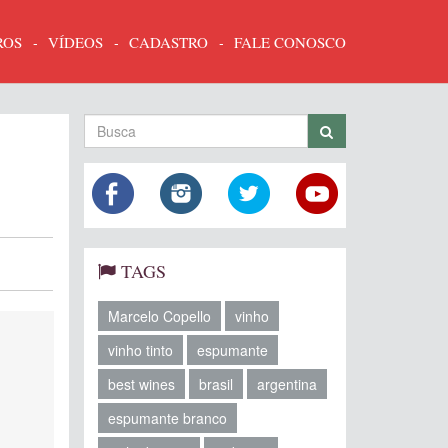
ROS
VÍDEOS
CADASTRO
FALE CONOSCO
TAGS
Marcelo Copello
vinho
vinho tinto
espumante
best wines
brasil
argentina
espumante branco