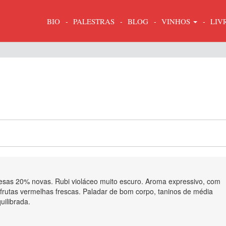
BIO
PALESTRAS
BLOG
VINHOS
LIV
esas 20% novas. Rubi violáceo muito escuro. Aroma expressivo, com
, frutas vermelhas frescas. Paladar de bom corpo, taninos de média
uilibrada.