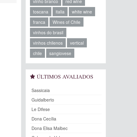
vinho branco
red wine
toscana
italia
white wine
franca
Wines of Chile
vinhos do brasil
vinhos chilenos
vertical
chile
sangiovese
ÚLTIMOS AVALIADOS
Sassicaia
Guidalberto
Le Difese
Dona Cecília
Dona Elisa Malbec