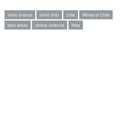
vinho branco
vinho tinto
chile
Wines of Chile
best wines
vinhos chilenos
Itata