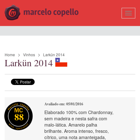
Mostr
Nave
Home
Vinhos
Larkün 2014
Larkün 2014
Avaliado em: 05/01/2016
Elaborado 100% com Chardonnay,
88
sem madeira e nesta safra com
malo-lática. Amarelo palha
brilhante. Aroma intenso, fresco,
cítrico, uma nota amanteigada,