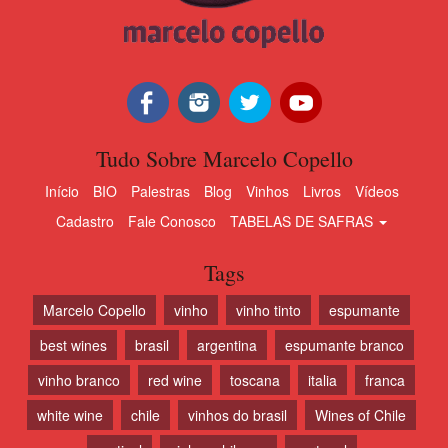
Tudo Sobre Marcelo Copello
Início
BIO
Palestras
Blog
Vinhos
Livros
Vídeos
Cadastro
Fale Conosco
TABELAS DE SAFRAS
Tags
Marcelo Copello
vinho
vinho tinto
espumante
best wines
brasil
argentina
espumante branco
vinho branco
red wine
toscana
italia
franca
white wine
chile
vinhos do brasil
Wines of Chile