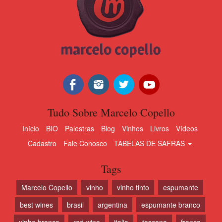
Tudo Sobre Marcelo Copello
Início
BIO
Palestras
Blog
Vinhos
Livros
Vídeos
Cadastro
Fale Conosco
TABELAS DE SAFRAS
Tags
Marcelo Copello
vinho
vinho tinto
espumante
best wines
brasil
argentina
espumante branco