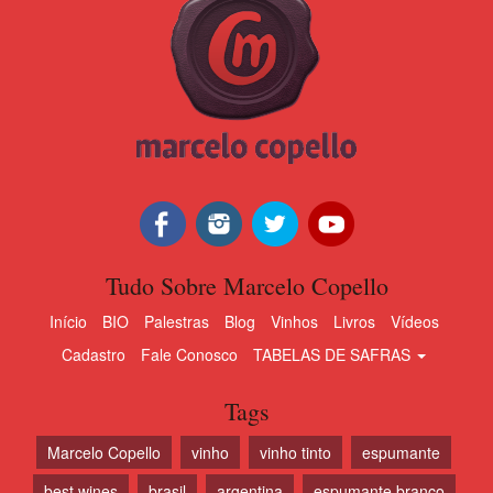
Tudo Sobre Marcelo Copello
Início
BIO
Palestras
Blog
Vinhos
Livros
Vídeos
Cadastro
Fale Conosco
TABELAS DE SAFRAS
Tags
Marcelo Copello
vinho
vinho tinto
espumante
best wines
brasil
argentina
espumante branco