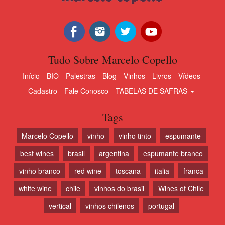
Tudo Sobre Marcelo Copello
Início
BIO
Palestras
Blog
Vinhos
Livros
Vídeos
Cadastro
Fale Conosco
TABELAS DE SAFRAS
Tags
Marcelo Copello
vinho
vinho tinto
espumante
best wines
brasil
argentina
espumante branco
vinho branco
red wine
toscana
italia
franca
white wine
chile
vinhos do brasil
Wines of Chile
vertical
vinhos chilenos
portugal