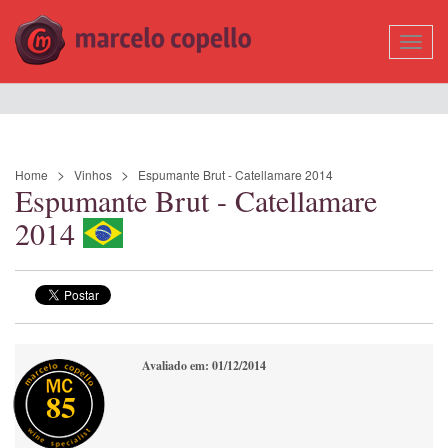
Mostr
Nave
Home
Vinhos
Espumante Brut - Catellamare 2014
Espumante Brut - Catellamare
2014
Avaliado em: 01/12/2014
85