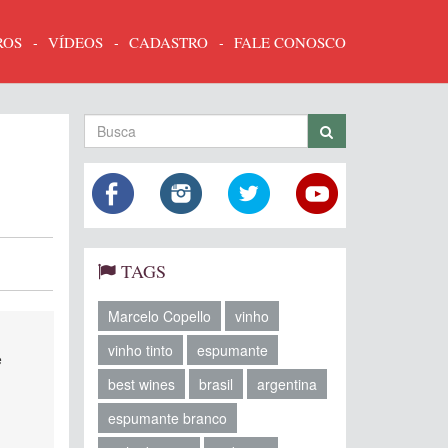
ROS
VÍDEOS
CADASTRO
FALE CONOSCO
TAGS
Marcelo Copello
vinho
vinho tinto
espumante
e
best wines
brasil
argentina
espumante branco