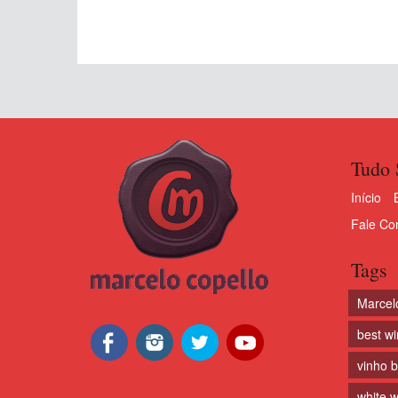
Tudo 
Início
Fale Co
Tags
Marcel
best w
vinho 
white w