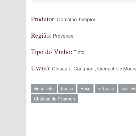
Produtor:
Domaine Tempier
Região:
Provence
Tipo do Vinho:
Tinto
Uva(s):
Cinsault
Carignan
Grenache
Mour
,
,
e
vinho tinto
franca
Rose
red wine
best wi
Château de Pibarnon