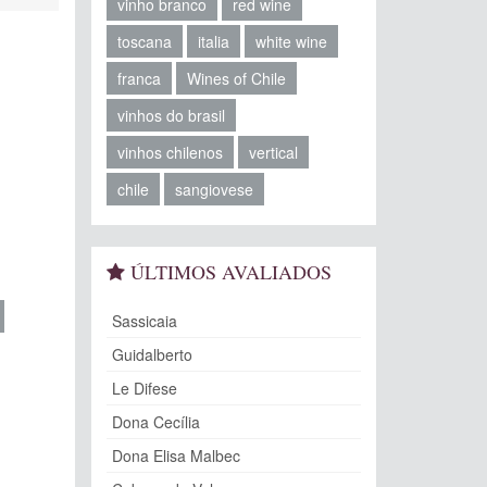
vinho branco
red wine
toscana
italia
white wine
franca
Wines of Chile
vinhos do brasil
vinhos chilenos
vertical
chile
sangiovese
ÚLTIMOS AVALIADOS
Sassicaia
Guidalberto
Le Difese
Dona Cecília
Dona Elisa Malbec