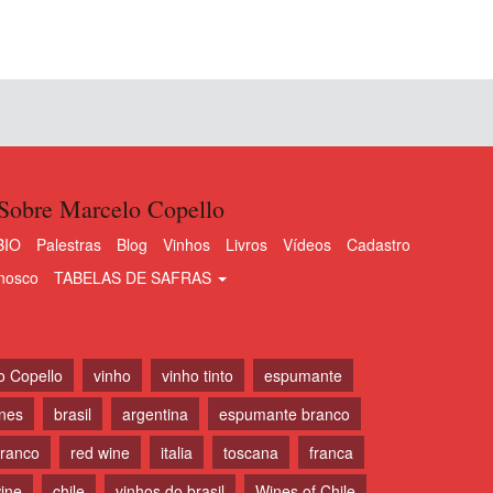
Sobre Marcelo Copello
BIO
Palestras
Blog
Vinhos
Livros
Vídeos
Cadastro
nosco
TABELAS DE SAFRAS
o Copello
vinho
vinho tinto
espumante
ines
brasil
argentina
espumante branco
branco
red wine
italia
toscana
franca
ine
chile
vinhos do brasil
Wines of Chile