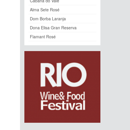
Cabana do Vale
Alma Sete Rosé
Dom Borba Laranja
Dona Elisa Gran Reserva
Flamant Rosé