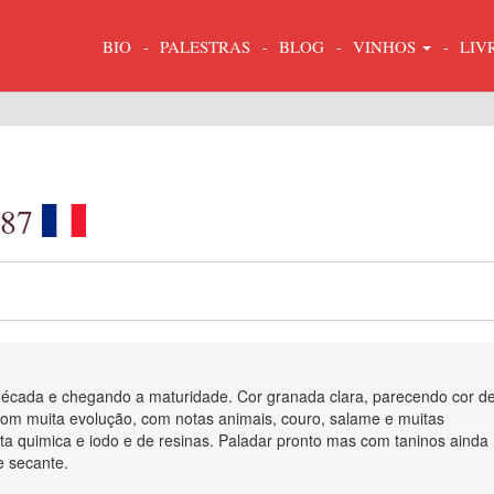
BIO
PALESTRAS
BLOG
VINHOS
LIV
987
década e chegando a maturidade. Cor granada clara, parecendo cor d
om muita evolução, com notas animais, couro, salame e muitas
ota quimica e iodo e de resinas. Paladar pronto mas com taninos ainda
 secante.