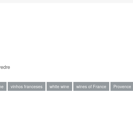
vedre
ne
vinhos franceses
white wine
wines of France
Provence