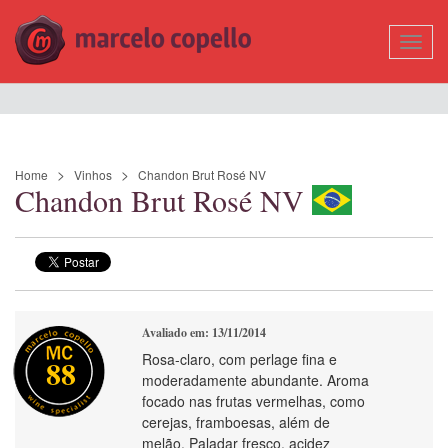
Mostr
Nave
Home
Vinhos
Chandon Brut Rosé NV
Chandon Brut Rosé NV
Avaliado em: 13/11/2014
Rosa-claro, com perlage fina e
88
moderadamente abundante. Aroma
focado nas frutas vermelhas, como
cerejas, framboesas, além de
melão. Paladar fresco, acidez