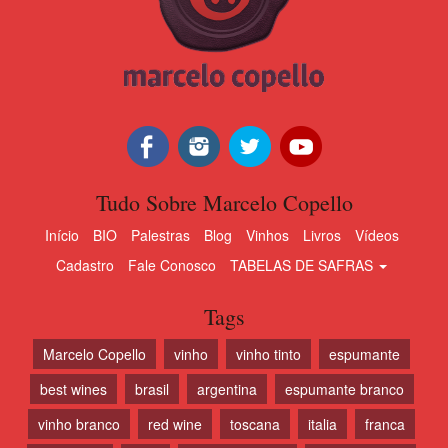
Tudo Sobre Marcelo Copello
Início
BIO
Palestras
Blog
Vinhos
Livros
Vídeos
Cadastro
Fale Conosco
TABELAS DE SAFRAS
Tags
Marcelo Copello
vinho
vinho tinto
espumante
best wines
brasil
argentina
espumante branco
vinho branco
red wine
toscana
italia
franca