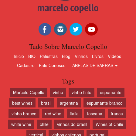
Tudo Sobre Marcelo Copello
Início
BIO
Palestras
Blog
Vinhos
Livros
Vídeos
Cadastro
Fale Conosco
TABELAS DE SAFRAS
Tags
Marcelo Copello
vinho
vinho tinto
espumante
best wines
brasil
argentina
espumante branco
vinho branco
red wine
italia
toscana
franca
white wine
chile
vinhos do brasil
Wines of Chile
vertical
vinhos chilenos
portugal