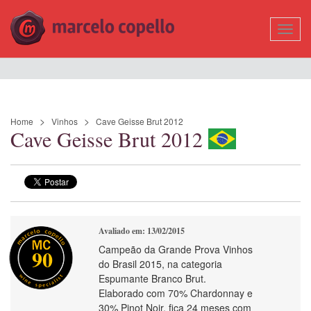
Mostr
Nave
Home
Vinhos
Cave Geisse Brut 2012
Cave Geisse Brut 2012
Avaliado em: 13/02/2015
Campeão da Grande Prova Vinhos
90
do Brasil 2015, na categoria
Espumante Branco Brut.
Elaborado com 70% Chardonnay e
30% Pinot Noir, fica 24 meses com