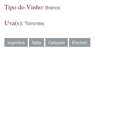
Tipo do Vinho:
Branco
Uva(s):
Torrontes
argentina
Salta
Cafayate
Etechart