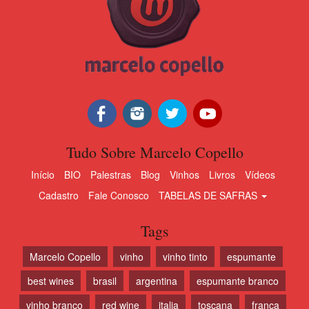
Tudo Sobre Marcelo Copello
Início
BIO
Palestras
Blog
Vinhos
Livros
Vídeos
Cadastro
Fale Conosco
TABELAS DE SAFRAS
Tags
Marcelo Copello
vinho
vinho tinto
espumante
best wines
brasil
argentina
espumante branco
vinho branco
red wine
italia
toscana
franca