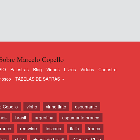
Sobre Marcelo Copello
BIO
Palestras
Blog
Vinhos
Livros
Vídeos
Cadastro
nosco
TABELAS DE SAFRAS
o Copello
vinho
vinho tinto
espumante
ines
brasil
argentina
espumante branco
branco
red wine
toscana
italia
franca
ine
chile
vinhos do brasil
Wines of Chile