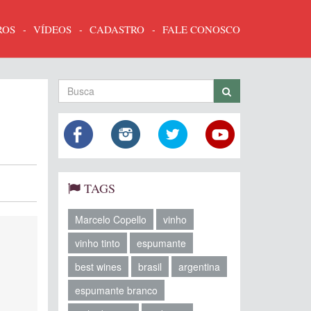
ROS
VÍDEOS
CADASTRO
FALE CONOSCO
TAGS
Marcelo Copello
vinho
vinho tinto
espumante
best wines
brasil
argentina
espumante branco