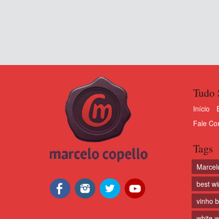
Tudo 
Início
Fale Co
Tags
Marcel
best w
vinho 
white w