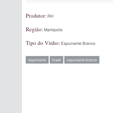
Produtor:
RH
Região:
Mariópolis
Tipo do Vinho:
Espumante Branco
espumante
brasil
espumante branco