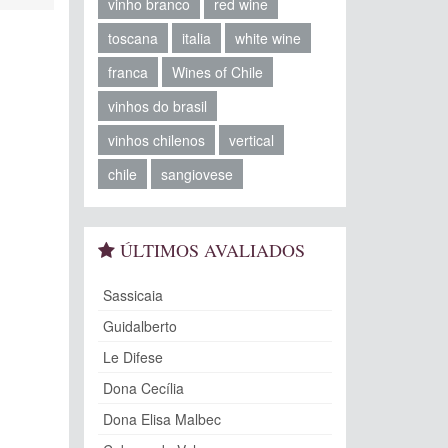
vinho branco
red wine
toscana
italia
white wine
franca
Wines of Chile
vinhos do brasil
vinhos chilenos
vertical
chile
sangiovese
ÚLTIMOS AVALIADOS
Sassicaia
Guidalberto
Le Difese
Dona Cecília
Dona Elisa Malbec