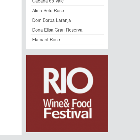
Cabana do Vale
Alma Sete Rosé
Dom Borba Laranja
Dona Elisa Gran Reserva
Flamant Rosé