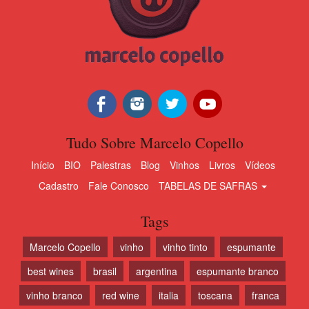
Tudo Sobre Marcelo Copello
Início
BIO
Palestras
Blog
Vinhos
Livros
Vídeos
Cadastro
Fale Conosco
TABELAS DE SAFRAS
Tags
Marcelo Copello
vinho
vinho tinto
espumante
best wines
brasil
argentina
espumante branco
vinho branco
red wine
italia
toscana
franca