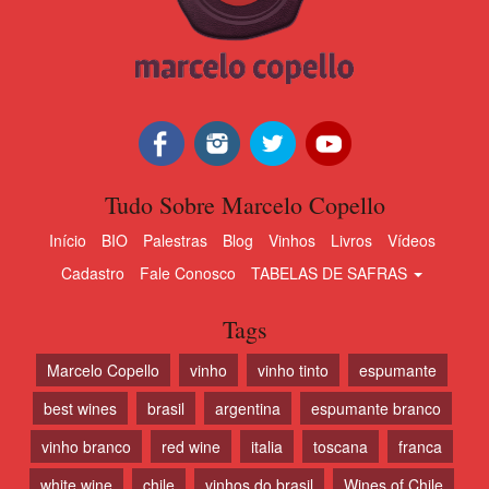
Tudo Sobre Marcelo Copello
Início
BIO
Palestras
Blog
Vinhos
Livros
Vídeos
Cadastro
Fale Conosco
TABELAS DE SAFRAS
Tags
Marcelo Copello
vinho
vinho tinto
espumante
best wines
brasil
argentina
espumante branco
vinho branco
red wine
italia
toscana
franca
white wine
chile
vinhos do brasil
Wines of Chile