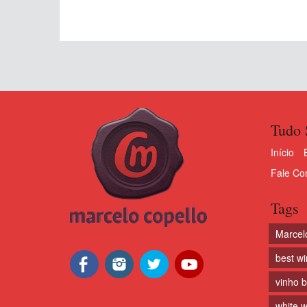
Tudo 
Início
Fale Co
Tags
Marcel
best w
vinho 
white w