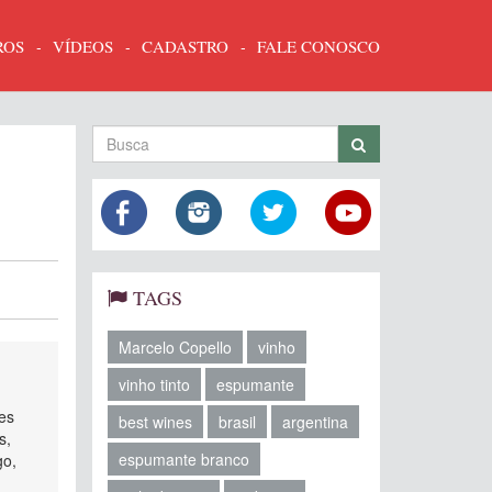
ROS
VÍDEOS
CADASTRO
FALE CONOSCO
TAGS
Marcelo Copello
vinho
vinho tinto
espumante
res
best wines
brasil
argentina
s,
espumante branco
go,