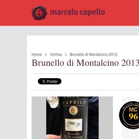
Home
Vinhos
Brunello di Montalcino 2013
Brunello di Montalcino 201
96