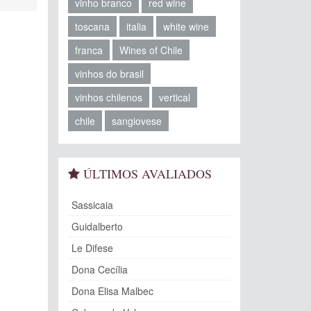
vinho branco
red wine
toscana
italia
white wine
franca
Wines of Chile
vinhos do brasil
vinhos chilenos
vertical
chile
sangiovese
ÚLTIMOS AVALIADOS
Sassicaia
Guidalberto
Le Difese
Dona Cecília
Dona Elisa Malbec