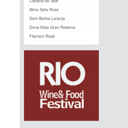
Cabana do Vale
Alma Sete Rosé
Dom Borba Laranja
Dona Elisa Gran Reserva
Flamant Rosé