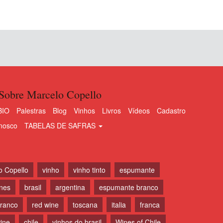
Sobre Marcelo Copello
BIO
Palestras
Blog
Vinhos
Livros
Vídeos
Cadastro
nosco
TABELAS DE SAFRAS
o Copello
vinho
vinho tinto
espumante
ines
brasil
argentina
espumante branco
branco
red wine
toscana
italia
franca
ine
chile
vinhos do brasil
Wines of Chile